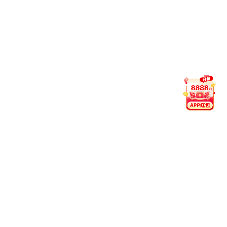
的竞争力，使其无论在哪种情况下都能保持较高水平
表现。
此外，在转会期间，卡里克也展现出了很强适应能
力。当新援加盟时，他会耐心帮助他们融入新的体
系，通过一系列友谊赛让新老队员建立默契。这不仅
让新加入者迅速找到感觉，也使整个团队运作更加顺
畅，提高了竞技状态。在这样的良性循环下，球队逐
步形成了一种积极向上的氛围，实现持续稳定的发
展。
4、推动球队长期发展
作为主帅，卡里克始终关注的不仅仅是短期成绩，更
加注重的是球队长期发展。他坚信，一个稳定且具备
可持续发展的团队，是成功的重要基石。因此，在日