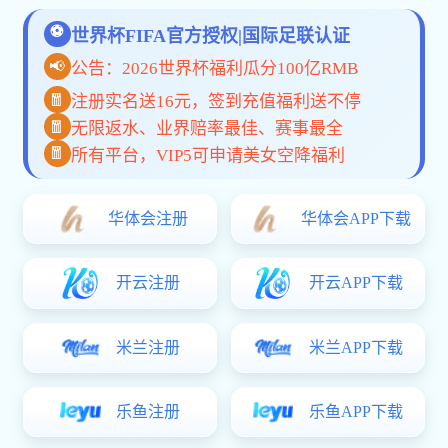
首页
/
体育动态
/ 正文