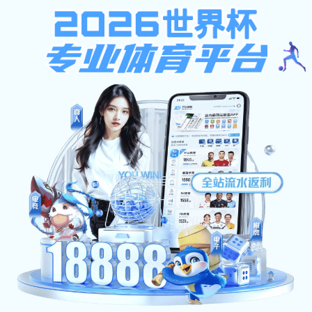
立即注册
世界杯网投平台
官网 ·
权威体育数据平台
世界杯网投平台 OFFICIAL WEBSITE
自2022年创立以来，
世界杯网投平台
致力于为用户提
供包括NBA、英超、欧洲杯、LPL在内的热门赛事直播
与数据服务，广受用户信赖。
立即下载世界杯网投平台APP