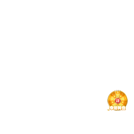
点，根据他们各自擅长的位置和技术，为他们量身定
做合适的战术安排。这种务实的方法，使得每一个球
员都能在自己的位置上发挥最大价值，从而推动整个
团队向前发展。
例如，对于一些年轻球员，卡里克并不急于让他们承
担过多责任，而是逐步提高他们参与比赛的重要性。
他通过细致入微的小组训练，让这些年轻人在友谊赛
中积累经验。在这个过程中，他们不仅提升了个人技
能，也逐渐融入到团队之中，为未来的发展奠定基
础。
与此同时，卡里克也非常关注数据分析与科技手段运
用，他善于利用现代科技工具进行比赛分析。从每个
数据指标入手，对不同对手进行深入剖析，以便制定