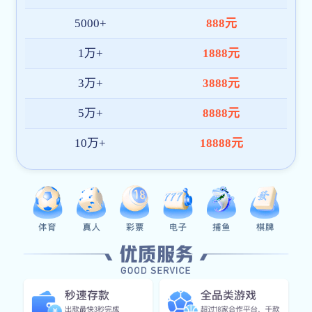
援在球队中的重要性。
1、整体表现分析
在本场比赛中，巴吉的整体表现虽未达到预期，但他
依然给球队带来了积极影响。他在场上的跑动频率较
高，努力为球队创造机会。尽管没有直接参与进球，
但他的存在有效拉开了对方防线，为其他队友提供了
空间。
此外，巴吉与队友之间的默契配合也逐渐显现。他能
够准确判断队友的位置，并尝试进行有效传球。虽然
最终的数据统计看似平淡，但这种团队意识与配合能
力是他后续发展的基础。
总的来说，巴吉在首秀中展现出的拼搏精神和适应能
力，让人看到了他未来可能带来的贡献。尽管目前没