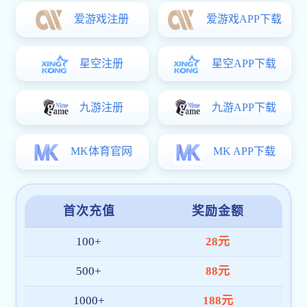
2026-06-21 17:11
35 次阅读
深圳新援巴吉首秀表现平平却展现强大禁
区威慑力引发媒体关注
深圳新援巴吉在他的首秀中虽然表现平平，但却展现
出了强大的禁区威慑力，这引发了媒体的广泛关注。
尽管他在比赛中的数据并不突出，然而他在对抗和位
置感方面的能力却让人印象深刻。本文将从四个方面
详细阐述巴吉的首秀表现，包括他的整体表现、禁区
威慑力、媒体反响以及未来发展潜力。这些因素共同
构成了一个全面的分析，使得我们更好地理解这位新