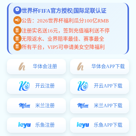
首页
/
体育动态
/ 正文