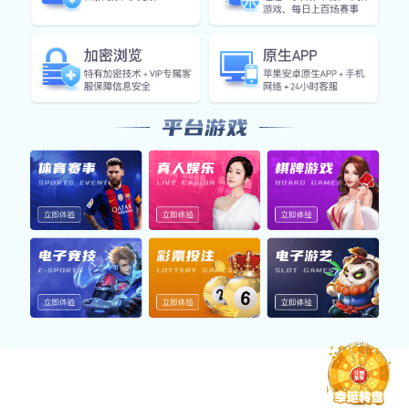
有华丽的数据支撑，但他的价值还需时间来验证。
2、禁区威慑力解析
巴吉最大的亮点无疑是他在禁区内的威慑力。在多次
进攻中，他能够吸引对方防守球员，从而为其他队员
创造出良好的进攻机会。他的身高和力量使得对手不
得不更加谨慎地面对他的突破和头球争夺。
不仅如此，巴吉还展现出了出色的位置感。在关键时
刻，他总能站到最佳位置准备接应传球。这种敏锐的
嗅觉让他在禁区内形成了一种天然的威胁，即使没有
触球，也足以令对手心生畏惧。
因此，可以说，尽管巴吉在数据上并未有所斩获，但
他所展现出的禁区威慑力已经为深圳队提供了更多战