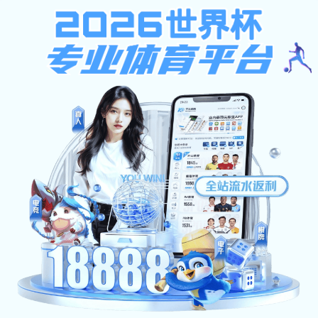
立即注册
世界杯网投平台
官网 ·
权威体育数据平台
世界杯网投平台 OFFICIAL WEBSITE
自2022年创立以来，
世界杯网投平台
致力于为用户提
供包括NBA、英超、欧洲杯、LPL在内的热门赛事直播
与数据服务，广受用户信赖。
立即下载世界杯网投平台APP