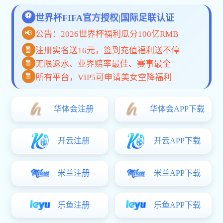
首页
/
体育动态
/ 正文