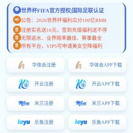
首页
/
体育动态
/ 正文