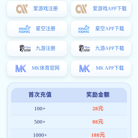
2026-06-18 00:45
36 次阅读
中国足球协会选聘社会监督员以增强足球
工作的透明度和开放度促进足球事业发展
中国足球协会近期发布了选聘社会监督员的通知，旨
在通过增强足球工作的透明度和开放度来促进我国足
球事业的发展。此举不仅反映了中国足球界对社会监
督的重视，也体现了对公众意见的尊重与采纳。文章
将从四个方面详细探讨这一措施的重要性，包括提升
透明度、增加公众参与、促进职业道德建设以及推动
足球文化发展。通过分析这些方面，我们可以更好地