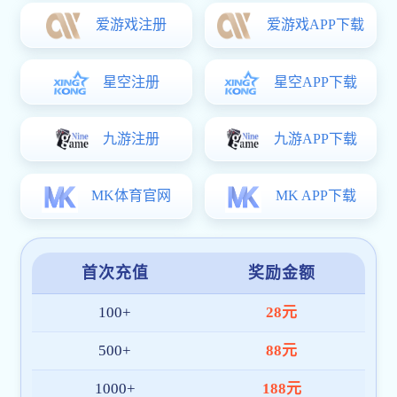
2026-06-05 00:47
71 次阅读
NBA赛况分析快船轻取奇才掘金战胜独行
侠骑士遭76人逆袭
在最新一轮的NBA比赛中，快船、掘金和骑士球队分
别与奇才、独行侠和76人展开激烈对决。快船轻松战
胜奇才，以稳定的发挥展现了队伍深厚的实力；掘金
则在与独行侠的较量中展现出强大的团队配合，最终
取得胜利；而骑士在面对76人的时候却遭遇了逆转，
未能守住领先优势。本文将从这三场比赛的表现、关
键球员、战术分析以及未来展望等四个方面进行详细