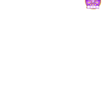
器。在这样的氛围下，掘金最终以稳定的表现锁定胜
局。
此役之后，掘金不仅收获了一场宝贵的胜利，还增强
了球队内部信任感，为后续挑战打下良好基础。他们
未来的发展潜力不容小觑。
3、骑士遭76人逆袭
相比之下，骑士与76人的交锋则充满戏剧性。在大部
分时间里，骑士一直保持领先，并且看似即将拿下比
赛。然而，在最后阶段，他们却出现了一系列失误，
被76人抓住机会实现逆转。这种情况让许多骑士球迷
感到非常失望，也暴露出球队在压力面前的不稳定
性。
骑士虽然拥有不错的人才阵容，但在关键时刻缺乏冷