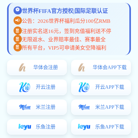
首页
/
体育动态
/ 正文