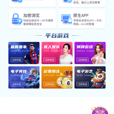
整场比赛结束后，快船不仅赢得了胜利，也让球队士
气大增。在接下来的赛季中，这样的表现无疑会成为
他们争夺更高排名的重要基础。
2、掘金战胜独行侠
掘金与独行侠之间的较量同样吸引眼球。两队在赛季
初期都有着不错的表现，但掘金凭借整体实力和良好
的团队化学反应占据上风。从第一节开始，他们便通
过精准传球和快速突破建立起领先优势。
值得一提的是，在这场比赛中，掘金的一名核心球员
交出了令人满意的数据，无论是得分还是助攻，都展
示出了他作为领袖的能力。同时，其余队友也纷纷站
出来贡献力量，使得整个球队如同一台运转顺畅的机